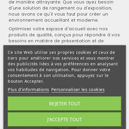
de manière attrayante. Que vous ayez besoin
d'une solution de rangement ou d'exposition,
nous avons ce qu'il vous faut pour créer un
environnement accueillant et moderne.
Optimisez votre espace d'accueil avec nos
produits de qualité, conçus pour répondre à vos
besoins en matière de présentation et de
stockage. Faites de votre espace un lieu
Ce site Web utilise ses propres cookies et ceux de
accueillant et professionnel avec nos grilles
tiers pour améliorer nos services et vous montrer
d'exposition Offital.
des publicités liées à vos préférences en analysant
vos habitudes de navigation. Pour donner votre
consentement à son utilisation, appuyez sur le
--
bouton Accepter.
Plus d'informations
Personnaliser les cookies
REJETER TOUT
J'ACCEPTE TOUT