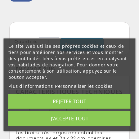
Quantité:
Ajouter au devis
Ce site Web utilise ses propres cookies et ceux de
tiers pour améliorer nos services et vous montrer
des publicités liées à vos préférences en analysant
vos habitudes de navigation. Pour donner votre
EN SAVOIR PLUS
consentement à son utilisation, appuyez sur le
bouton Accepter.
Plus d'informations
Personnaliser les cookies
CARACTÉRISTIQUES TECHNIQUES
:
REJETER TOUT
Sa façade asymétrique et le jeu des
couleurs confèrent un caractère graphique
J'ACCEPTE TOUT
et dynamique à ce bloc de classement
bicolore.
Les tiroirs très larges acceptent les
documents A4 et 24 x 32 cm, chemises