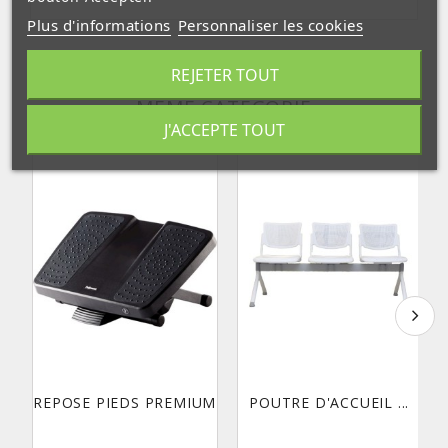
Plus d'informations
Personnaliser les cookies
REJETER TOUT
30 AUTRES PRODUITS DANS LA
MÊME CATÉGORIE
J'ACCEPTE TOUT
REPOSE PIEDS PREMIUM
POUTRE D'ACCUEIL ...