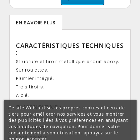
EN SAVOIR PLUS
CARACTÉRISTIQUES TECHNIQUES
:
Structure et tiroir métallique enduit epoxy.
Sur roulettes.
Plumier intégré.
Trois tiroirs.
A clé.
DIMENSIONS :
Ce site Web utilise ses propres cookies et ceux de
tiers pour améliorer nos services et vous montrer
L 41 x P 53 x H 51 cm
des publicités liées à vos préférences en analysant
vos habitudes de navigation. Pour donner votre
COLORIS :
consentement à son utilisation, appuyez sur le
Rose poudré
bouton Accepter.