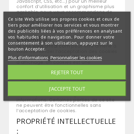
Javascript, CSS, etc…) pour un meilleur
confort d’utilisation et un graphisme plus
agréable, nous vous recommandons de
recourir à des navigateurs modernes
Ce site Web utilise ses propres cookies et ceux de
comme Internet explorer, Safari, Firefox,
tiers pour améliorer nos services et vous montrer
Google Chrome, etc…
des publicités liées à vos préférences en analysant
COOKIES :
vos habitudes de navigation. Pour donner votre
consentement à son utilisation, appuyez sur le
Le site
www.offital.com
peut-être amené à
bouton Accepter.
vous demander l’acceptation des cookies
pour des besoins de statistiques et
Plus d'informations
Personnaliser les cookies
d’affichage. Un cookies est une
information déposée sur votre disque dur
REJETER TOUT
par le serveur du site que vous visitez. Il
contient plusieurs données qui sont
stockées sur votre ordinateur dans un
J'ACCEPTE TOUT
simple fichier texte auquel un serveur
accède pour lire et enregistrer des
informations. Certaines parties de ce site
ne peuvent être fonctionnelles sans
l’acceptation de cookies.
PROPRIÉTÉ INTELLECTUELLE
: