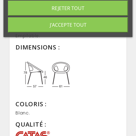
:
REJETER TOUT
Corps en technopolymère recyclable.
Piétement tubulaire en acier chromé.
J'ACCEPTE TOUT
Usage interne.
Empilable.
DIMENSIONS :
COLORIS :
Blanc.
QUALITÉ :