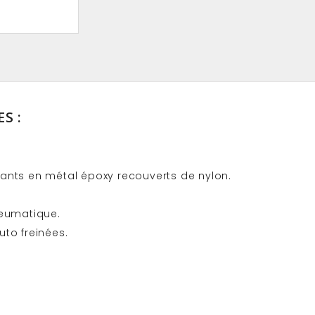
S :
tants en métal époxy recouverts de nylon.
neumatique.
uto freinées.