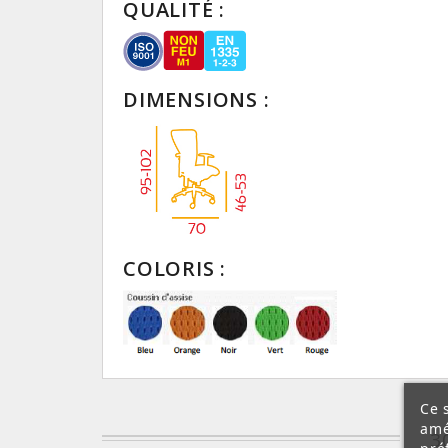
QUALITÉ :
DIMENSIONS :
COLORIS :
Ce 
amé
3