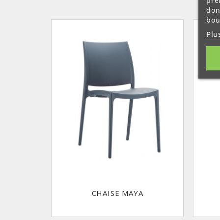
pré
don
bou
Plu
CHAISE MAYA