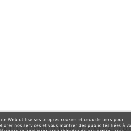
site Web utilise ses propres cookies et ceux de tiers pour
liorer nos services et vous montrer des publicités liées à v
0 AUTRES PRODUITS DANS LA MÊME CATÉGOR