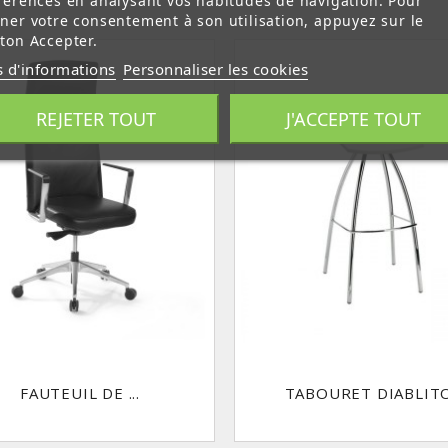
férences en analysant vos habitudes de navigation. Pour
ner votre consentement à son utilisation, appuyez sur le
ton Accepter.
s d'informations
Personnaliser les cookies
REJETER TOUT
J'ACCEPTE TOUT
FAUTEUIL DE ...
TABOURET DIABLIT