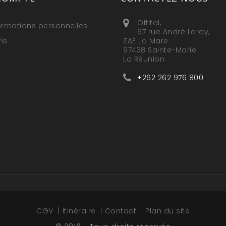
Offital,
ormations personnelles
67 rue André Lardy,
is
ZAE La Mare
97438 Sainte-Marie
La Réunion
+262 262 976 800
CGV
Itinéraire
Contact
Plan du site