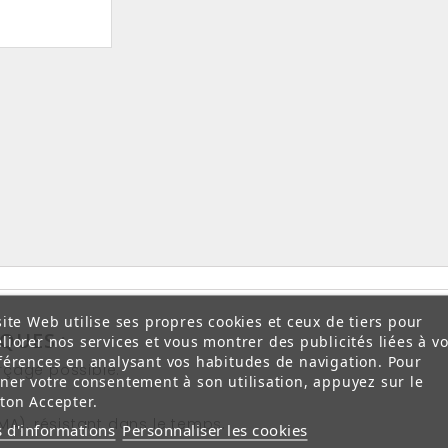
site Web utilise ses propres cookies et ceux de tiers pour
QUES :
liorer nos services et vous montrer des publicités liées à v
férences en analysant vos habitudes de navigation. Pour
rçage possible.
ner votre consentement à son utilisation, appuyez sur le
ton Accepter.
MA), résistant dans le temps.
s d'informations
Personnaliser les cookies