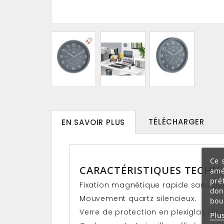
TÉLÉCHARGER
EN SAVOIR PLUS
Ce 
CARACTÉRISTIQUES TECHNI
amé
pré
Fixation magnétique rapide sans pe
don
Mouvement quartz silencieux.
bou
Verre de protection en plexiglas (PM
Plu