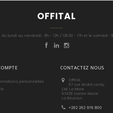
OFFITAL
 du lundi au vendredi : 8h - 12h / 13h30 - 17h et le samedi : 9
COMPTE
CONTACTEZ NOUS
Offital,
ormations personnelles
67 rue André Lardy,
is
ZAE La Mare
97438 Sainte-Marie
La Réunion
+262 262 976 800